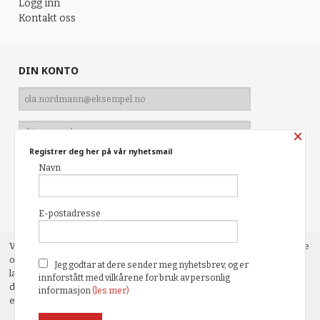
Logg inn
Kontakt oss
DIN KONTO
×
Registrer deg her på vår nyhetsmail
Navn
Glemt passord?
E-postadresse
Vår nettbutikk bruker cookies slik at du får en bedre kjøpsopplevelse
og vi kan yte deg bedre service. Vi bruker cookies hovedsaklig til å
Jeg godtar at dere sender meg nyhetsbrev, og er
lagre innloggingsdetaljer og huske hva du har puttet i handlekurven
innforstått med vilkårene for bruk av personlig
din. Fortsett å bruke siden som normalt om du godtar dette.
Les mer
informasjon
(les mer)
eller
endre innstillinger for cookies.