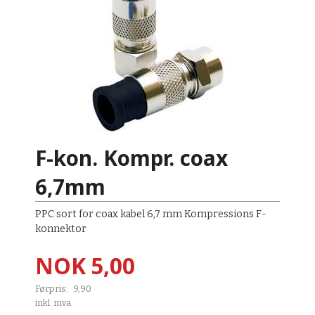
F-kon. Kompr. coax
6,7mm
PPC sort for coax kabel 6,7 mm Kompressions F-
konnektor
Tilbud
NOK
5,00
Førpris:
9,90
Rabatt
inkl. mva.