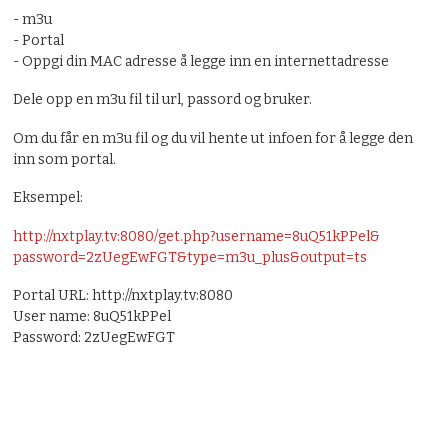
- m3u
- Portal
- Oppgi din MAC adresse å legge inn en internettadresse
Dele opp en m3u fil til url, passord og bruker.
Om du får en m3u fil og du vil hente ut infoen for å legge den
inn som portal.
Eksempel:
http://nxtplay.tv:8080/get.
php?username=8uQ51kPPel&
password=2zUegEwFGT&type=m3u_
plus&output=ts
Portal URL: http://nxtplay.tv:8080
User name: 8uQ51kPPel
Password: 2zUegEwFGT