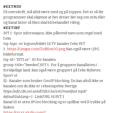
#EXTM3U
Fil overskrift, må altid være med og på toppen. Det er så div
programmer skal skjønne at her dreier det seg om m3u filer
og kanal lister så filen skal bli behandlet riktig.
#EXTINF
SVT 1 :
Spor informasjon, ikke påkrevd men som regel med.
f.eks
tvg-logo :
er logoen/bildet til TV kanaler f.eks SVT
1:
https://i.imgur.com/ZoBXmOO.png
Kan også være i JPG
bildeformat.
tvg-id="SVT1.se"
: ID for kanalen
group-title="Sweden",SVT 1 : For å gruppere kanallisten i
forskjellige land. Kan også være gruppert på f.eks Nyheter,
Sport ol
Ⓖ : Kanaler som bruker GeoIP blocking. Du kan altså ikke se
kanalen om du ikke er i eksempelvis Sverige
https://ed2.cdn.svt.se/ed7/d1/c/se/svt1/manifest.mpd?
defaultSubLang=1
: Link/URL til SVT 1
Kanal 10 er uten IPGeo blocking og er spillbar ved å trykke på
linken:
https://rrr.sz.xlcdn.com/?