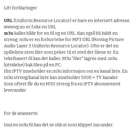
Litt forklaringer
URL
(Uniform Resource Locator) er bare en internett adresse.
www.vg.no er f.eks en URL
m3u
kalles både for en fil og en URL. Kan også bli kaldt en
streng. m3u er en forkortelse for MP3 URL (Moving Picture
Audio Layer 3 Uniform Resource Locator). Ofte er det en
spilleliste uten filer som peker til et sted der filene er. En
tekstbasert fil kan det kalles. M3u "filer" lagres med .m3u
(utvidelse) bak filen på en PC.
Ifm IPTV inneholder en m3u informsjon om en kanal liste. En
m3u streng/kanal liste kan inneholder 5000 + TV kanaler.
Som oftest får du en M3U streng fra en IPTV abonnement
leverandør
For de avanserte:
Inni en m3u fil kan det se slik ut som klippet inn under.