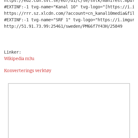
https://ed2.cdn.svt.se/ed7/d1/c/se/svtk/manifest.mpd?de
#EXTINF:-1 tvg-name="Kanal 10" tvg-logo="[https://i.im
https://rrr.sz.xlcdn.com/?account=cn_kanal10media&file
#EXTINF:-1 tvg-name="SRF 1" tvg-logo="https://i.imgur.
http://51.91.73.99:25461/sweden/PM66f7Y43H/25849
Linker:
Wikipedia m3u
Konverterings verktøy