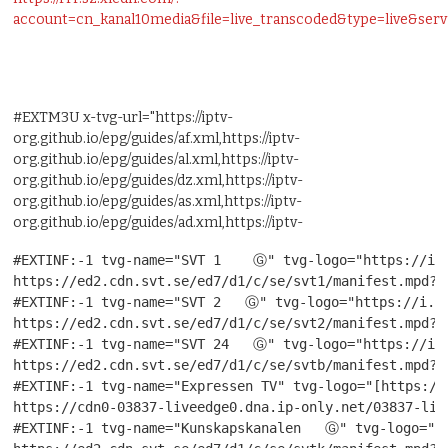
account=cn_kanal10media&file=live_transcoded&type=live&ser
#EXTM3U x-tvg-url="https://iptv-
org.github.io/epg/guides/af.xml,https://iptv-
org.github.io/epg/guides/al.xml,https://iptv-
org.github.io/epg/guides/dz.xml,https://iptv-
org.github.io/epg/guides/as.xml,https://iptv-
org.github.io/epg/guides/ad.xml,https://iptv-
#EXTINF:-1 tvg-name="SVT 1    Ⓖ" tvg-logo="https://i.i
https://ed2.cdn.svt.se/ed7/d1/c/se/svt1/manifest.mpd?de
#EXTINF:-1 tvg-name="SVT 2   Ⓖ" tvg-logo="https://i.im
https://ed2.cdn.svt.se/ed7/d1/c/se/svt2/manifest.mpd?de
#EXTINF:-1 tvg-name="SVT 24   Ⓖ" tvg-logo="https://i.i
https://ed2.cdn.svt.se/ed7/d1/c/se/svtb/manifest.mpd?de
#EXTINF:-1 tvg-name="Expressen TV" tvg-logo="[https://
https://cdn0-03837-liveedge0.dna.ip-only.net/03837-liv
#EXTINF:-1 tvg-name="Kunskapskanalen   Ⓖ" tvg-logo="ht