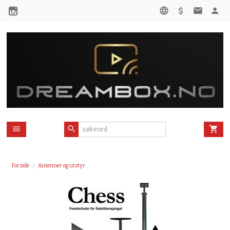
Gå
til
innholdet
Forside
Antenner og utstyr