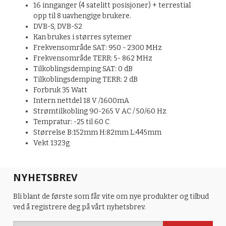
16 innganger (4 satelitt posisjoner) + terrestial
opp til 8 uavhengige brukere.
DVB-S, DVB-S2
Kan brukes i størres sytemer
Frekvensområde SAT: 950 - 2300 MHz
Frekvensområde TERR: 5- 862 MHz
Tilkoblingsdemping SAT: 0 dB
Tilkoblingsdemping TERR: 2 dB
Forbruk 35 Watt
Intern nettdel 18 V /1600mA
Strømtilkobling 90-265 V AC / 50/60 Hz
Tempratur: -25 til 60 C
Størrelse B:152mm H:82mm L:445mm
Vekt 1323g
NYHETSBREV
Bli blant de første som får vite om nye produkter og tilbud
ved å registrere deg på vårt nyhetsbrev.