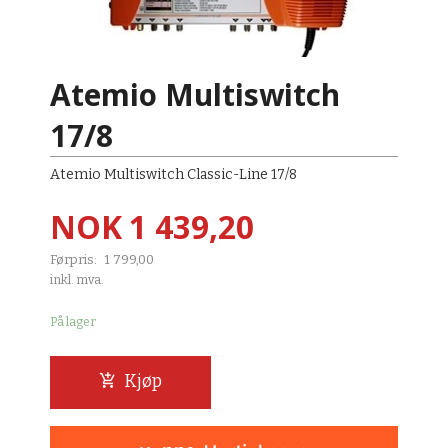
Atemio Multiswitch
17/8
Atemio Multiswitch Classic-Line 17/8
Tilbud
NOK
1 439,20
Førpris:
1 799,00
Rabatt
inkl. mva.
På lager
Kjøp