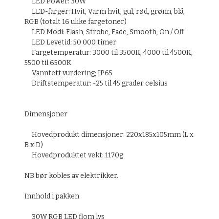
LED Power
: 3
0W
LED-
farger: Hvit,
Varm
hvit, gul,
rød, grønn
,
blå
,
RGB
(totalt
16
ulike fargetoner
)
LED
Modi:
Flash
,
Strobe
,
Fade
,
Smooth
,
On
/
Off
LED
Levetid:
50 000
timer
Fargetemperatur
: 3000
til
3500K
, 4000
til
4500K
,
5500
til
6500K
Vanntett
vurdering
;
IP65
Driftstemperatur
:
-25 til 45
grader celsius
D
imensjoner
Hovedprodukt
dimensjoner:
220x185x105mm
(
L x
B x
D)
Hovedproduktet
vekt
:
1170g
NB bør kobles av elektrikker.
Innhold i pakken
30W
RGB
LED
flom lys