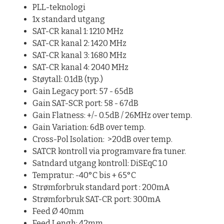
PLL-teknologi
1x standard utgang
SAT-CR kanal 1: 1210 MHz
SAT-CR kanal 2: 1420 MHz
SAT-CR kanal 3: 1680 MHz
SAT-CR kanal 4: 2040 MHz
Støytall: 0.1dB (typ.)
Gain Legacy port: 57 - 65dB
Gain SAT-SCR port: 58 - 67dB
Gain Flatness: +/- 0.5dB / 26MHz over temp.
Gain Variation: 6dB over temp.
Cross-Pol Isolation: >20dB over temp.
SATCR kontroll via programvare fra tuner.
Satndard utgang kontroll: DiSEqC 1.0
Tempratur: -40°C bis + 65°C
Strømforbruk standard port : 200mA
Strømforbruk SAT-CR port: 300mA
Feed Ø 40mm
Feed Lengh: 42mm