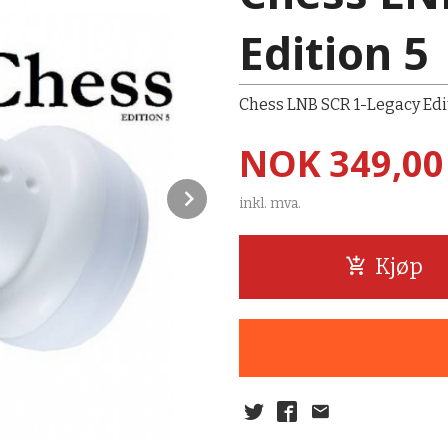
Edition 5
Chess LNB SCR 1-Legacy Edi
Pris
NOK
349,00
Next
inkl. mva.
Kjøp