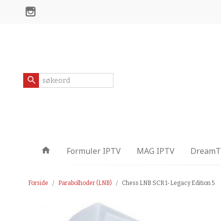
Gå
Lukk
til
innholdet
Produkter
Formuler IPTV
MAG IPTV
DreamTV
Forside
Parabolhoder (LNB)
Chess LNB SCR 1-Legacy Edition 5