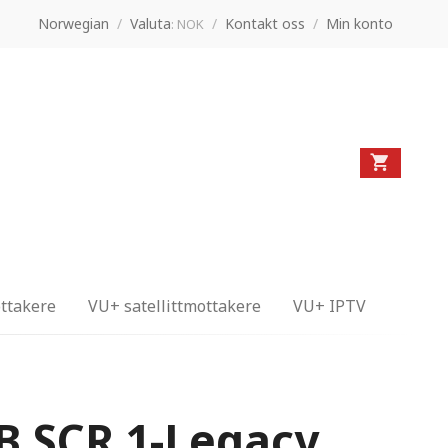
Norwegian
/
Valuta
/
Kontakt oss
/
Min konto
: NOK
ttakere
VU+ satellittmottakere
VU+ IPTV
B SCR 1-Legacy