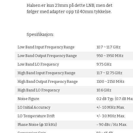
Halsen er kun 23mm på dette LNB, men det
følger med adapter opp til 40mm tykkelse.
Spesifikasjon:
Low Band Input Frequency Range
10.7 ~ 11.7 GHz
Low Band Output Frequency Range
950 ~ 1950 MHz
Low Band LO Frequency
9.75 GHz
High Band Input Frequency Range
11.7 ~ 12.75 GHz
High Band Output Frequency Range
1100 ~ 2150 MHz
High Band LO Frequency
10.6 GHz
Noise Figure
0.2 dB Typ. (0.7 dB Ma
LO Initial Accuracy
+/- 1.0 MHz Max.
LO Temperature Drift
+/- 3.0 MHz Max.
Phase Noise (@ 10 kHz)
- 90 dBc / Hz Max.