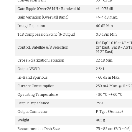
Conversion Gain
50 ~ 65 dB
Gain Ripple (Over 26 MHz Bandwidth)
+/- 0.75 dB
Gain Variation (Over Full Band)
+/- 4 dB Max.
Image Rejection
40 dB Min.
1 dB Compression Point (@ Output)
0.0 dBm Min.
DiSEqC 1.0 (Sat A* = 
Control: Satellite A/B Selection
13° East, Sat B = AS
19.2° East)
Cross Polarization Isolation
22 dB Min.
Output VSWR
2.5 : 1
In-Band Spurious
- 60 dBm Max.
Current Consumption
250 mA Max. @ 11 ~ 2
Operating Temperature
- 30 °C ~ + 60 °C
Output Impedance
75 Ω
Output Connector
F-Type (Female)
Weight
485 g
Recommended Dish Size
75 ~ 85 cm (F/D = 0.6)