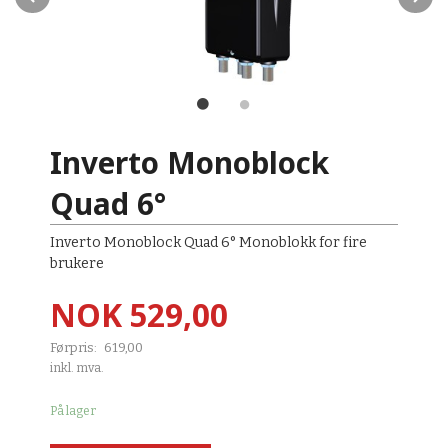
Inverto Monoblock
Quad 6°
Inverto Monoblock Quad 6° Monoblokk for fire
brukere
Tilbud
NOK
529,00
Førpris:
619,00
Rabatt
inkl. mva.
På lager