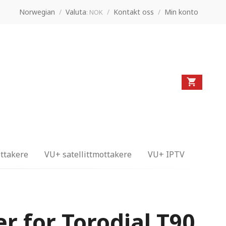
Norwegian
/
Valuta
/
Kontakt oss
/
Min konto
: NOK
ttakere
VU+ satellittmottakere
VU+ IPTV
r for Torodial T90