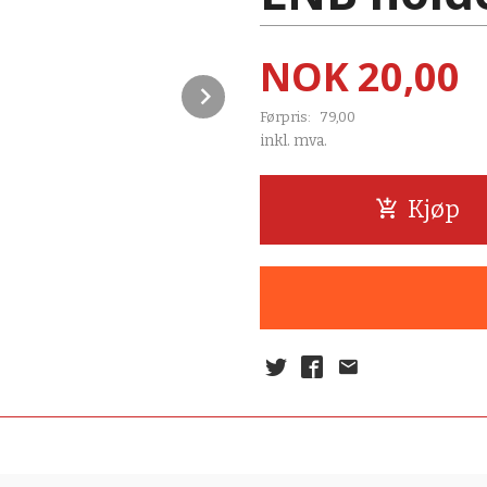
Tilbud
NOK
20,00
Next
Førpris:
79,00
Rabatt
inkl. mva.
Kjøp