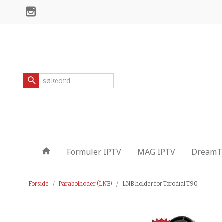
Gå
Lukk
til
innholdet
Produkter
Formuler IPTV
MAG IPTV
DreamTV
Forside
Parabolhoder (LNB)
LNB holder for Torodial T90