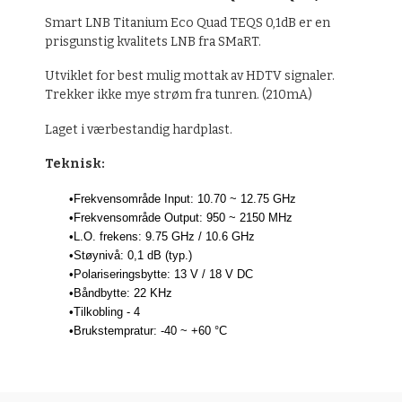
Smart LNB Titanium Eco Quad TEQS 0,1dB er en
prisgunstig kvalitets LNB fra SMaRT.
Utviklet for best mulig mottak av HDTV signaler.
Trekker ikke mye strøm fra tunren. (210mA)
Laget i værbestandig hardplast.
Teknisk:
•Frekvensområde Input: 10.70 ~ 12.75 GHz
•Frekvensområde Output: 950 ~ 2150 MHz
•L.O. frekens: 9.75 GHz / 10.6 GHz
•Støynivå: 0,1 dB (typ.)
•Polariseringsbytte: 13 V / 18 V DC
•Båndbytte: 22 KHz
•Tilkobling - 4
•Brukstempratur: -40 ~ +60 °C