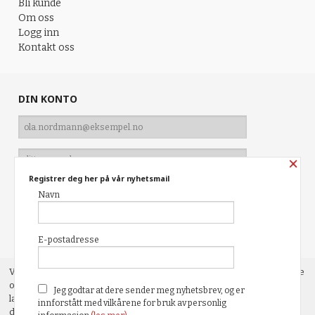
Bli kunde
Om oss
Logg inn
Kontakt oss
DIN KONTO
×
Registrer deg her på vår nyhetsmail
Navn
Glemt passord?
E-postadresse
Vår nettbutikk bruker cookies slik at du får en bedre kjøpsopplevelse
og vi kan yte deg bedre service. Vi bruker cookies hovedsaklig til å
Jeg godtar at dere sender meg nyhetsbrev, og er
lagre innloggingsdetaljer og huske hva du har puttet i handlekurven
innforstått med vilkårene for bruk av personlig
din. Fortsett å bruke siden som normalt om du godtar dette.
Les mer