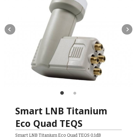
Prev
N
Smart LNB Titanium
Eco Quad TEQS
Smart LNB Titanium Eco Quad TEQS 0,1dB