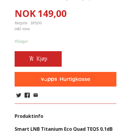
Tilbud
NOK
149,00
Førpris:
189,00
Rabatt
inkl. mva.
På lager
Kjøp
Produktinfo
Smart LNB Titanium Eco Quad TEQS 0,1dB