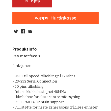
Kjøp
Produktinfo
Cas Interface 3
funksjoner:
-
USB
Full
Speed-tilkobling
på
12
Mbps
-
RS
-
232
Serial Connection
-
20
pins tilkobling
- Intern
klokkehastighet
48MHz
-
Ikke behov
for
ekstern
strømforsyning
-
Full
PCMCIA
-kontakt
support
-
Full støtte
for neste generasjons
trådløse enheter